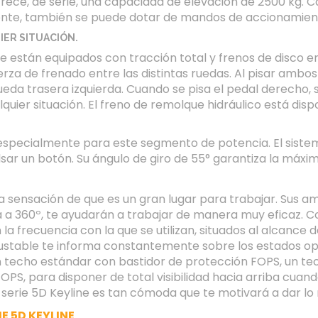
y ofrece, de serie, una capacidad de elevación de 2500 kg
lmente, también se puede dotar de mandos de accionamie
ER SITUACIÓN.
e están equipados con tracción total y frenos de disco e
uerza de frenado entre las distintas ruedas. Al pisar ambo
rueda trasera izquierda. Cuando se pisa el pedal derecho, 
quier situación. El freno de remolque hidráulico está dis
specialmente para este segmento de potencia. El sistema
ulsar un botón. Su ángulo de giro de 55° garantiza la máxi
la sensación de que es un gran lugar para trabajar. Sus a
a a 360º, te ayudarán a trabajar de manera muy eficaz. 
frecuencia con la que se utilizan, situados al alcance d
stable te informa constantemente sobre los estados opera
n techo estándar con bastidor de protección FOPS, un tec
FOPS, para disponer de total visibilidad hacia arriba cuan
a serie 5D Keyline es tan cómoda que te motivará a dar lo 
E 5D KEYLINE