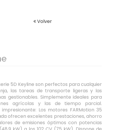
Volver
ne
erie 5D Keyline son perfectos para cualquier
nja, las tareas de transporte ligeras y las
as gestionables. Simplemente ideales para
ones agrícolas y las de tiempo parcial.
e impresionante: Los motores FARMotion 35
drada ofrecen excelentes prestaciones, ahorro
alores de emisiones óptimos con potencias
(48,9 kW) a los 102 CV (75 kW). Dispone de