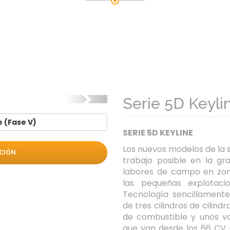
Siguiente
Serie 5D Keyli
 (Fase V)
SERIE 5D KEYLINE
Los nuevos modelos de la s
CIÓN
trabajo posible en la gra
labores de campo en zon
las pequeñas explotaci
Tecnología sencillament
de tres cilindros de cilin
de combustible y unos v
que van desde los 66 CV 