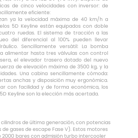
cas de cinco velocidades con inversor: de
cillamente eficiente:
zan ya la velocidad máxima de 40 km/h a
elos 5D Keyline están equipados con doble
cuatro ruedas. El sistema de tracción a las
ueo del diferencial al 100% pueden llevar
ráulico. Sencillamente versátil: La bomba
ra alimentar hasta tres válvulas con control
sera, el elevador trasero dotado del nuevo
 fuerza de elevación máxima de 3500 kg, y la
cidades. Una cabina sencillamente cómoda:
puertas anchas y disposición muy ergonómica.
jar con facilidad y de forma económica, los
5D Keyline son la elección más acertada.
cilindros de última generación, con potencias
s de gases de escape Fase V). Estos motores
e 2000 bares con admisión turbo intercooler