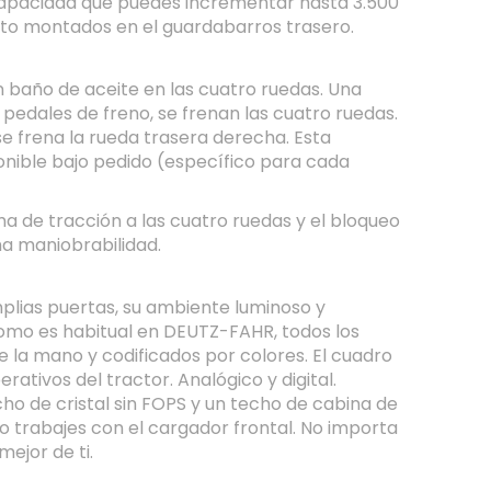
. Capacidad que puedes incrementar hasta 3.500
nto montados en el guardabarros trasero.
n baño de aceite en las cuatro ruedas. Una
s pedales de freno, se frenan las cuatro ruedas.
se frena la rueda trasera derecha. Esta
ponible bajo pedido (específico para cada
 de tracción a las cuatro ruedas y el bloqueo
ma maniobrabilidad.
mplias puertas, su ambiente luminoso y
Como es habitual en DEUTZ-FAHR, todos los
e la mano y codificados por colores. El cuadro
tivos del tractor. Analógico y digital.
ho de cristal sin FOPS y un techo de cabina de
do trabajes con el cargador frontal. No importa
mejor de ti.