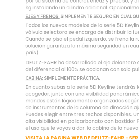
por su sistema de control, eficaz y preciso, 
kg instalando un cilindro adicional. Opciona
EJES Y FRENOS:
SIMPLEMENTE SEGURO EN CUALQUI
Todos los nuevos modelos de la serie 5D Keylin
válvula selectora se encarga de distribuir la f
Cuando se pisa el pedal izquierdo, se frena la 
solución garantiza la máxima seguridad en cual
país).
DEUTZ-FAHR ha desarrollado el eje delantero e
del diferencial al 100% se accionan con solo p
CABINA:
SIMPLEMENTE PRÁCTICA.
En cuanto subas a la serie 5D Keyline tendrás 
acogedor, junto con una visibilidad panorámic
mandos están lógicamente organizados según la 
de instrumentos de la columna de dirección aju
Puedes elegir entre tres techos disponibles. U
alta visibilidad en policarbonato con bastidor 
el uso que le vayas a dar, la cabina de la nuev
VISITA LA PAGINA WEB DE DEUTZ-FAHR - SERI