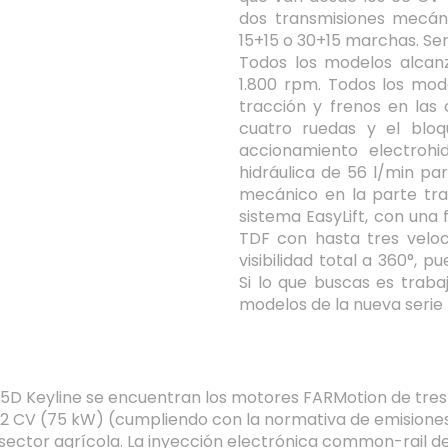
dos transmisiones mecáni
15+15 o 30+15 marchas. Sen
Todos los modelos alcan
1.800 rpm. Todos los mod
tracción y frenos en las 
cuatro ruedas y el bloq
accionamiento electrohid
hidráulica de 56 l/min pa
mecánico en la parte tra
sistema EasyLift, con una
TDF con hasta tres velo
visibilidad total a 360°, 
Si lo que buscas es traba
modelos de la nueva serie 
e 5D Keyline se encuentran los motores FARMotion de tres 
102 CV (75 kW) (cumpliendo con la normativa de emisione
sector agrícola. La inyección electrónica common-rail d