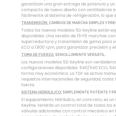
garantizan una gran entrega de potencia y un 
compacto de nuevo diseño con ventiladores ele
fácilmente al sistema de refrigeración, lo qu
TRANSMISIÓN:
CAMBIOS DE MARCHA SIMPLES Y PRE
Todos los nuevos modelos 5D Keyline están eq
disponibles: Una versión de 15+15 marchas co
superreductora y transmisión de gama para v
ECO a 1.800 rpm, para garantizar precisión y e
TOMA DE FUERZA:
SENCILLAMENTE VERSÁTIL.
Los nuevos modelos 5D Keyline son verdaderos t
configuraciones disponibles: 540/540 ECO, 54
forma muy económica. La TDF se activa manual
requisitos internacionales de seguridad, todos
fuerza.
SISTEMA HIDRÁULICO:
SIMPLEMENTE POTENTE Y PR
El equipamiento hidráulico, en concreto, es u
Keyline, tendrás un control total de todos los
válvulas adicionales con control mecánico en 