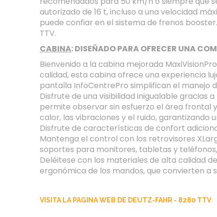
recomendados para 50 km/h o siempre que se 
autorizado de 16 t, incluso a una velocidad m
puede confiar en el sistema de frenos booster. 
TTV.
CABINA
: DISEÑADO PARA OFRECER UNA CO
Bienvenido a la cabina mejorada MaxiVisionPro
calidad, esta cabina ofrece una experiencia luj
pantalla InfoCentrePro simplifican el manejo d
Disfrute de una visibilidad inigualable gracias
permite observar sin esfuerzo el área frontal
calor, las vibraciones y el ruido, garantizando
Disfrute de características de confort adiciona
Mantenga el control con los retrovisores XLarg
soportes para monitores, tabletas y teléfonos
Deléitese con los materiales de alta calidad de
ergonómica de los mandos, que convierten a su 
VISITA LA PAGINA WEB DE DEUTZ-FAHR - 8280 TTV