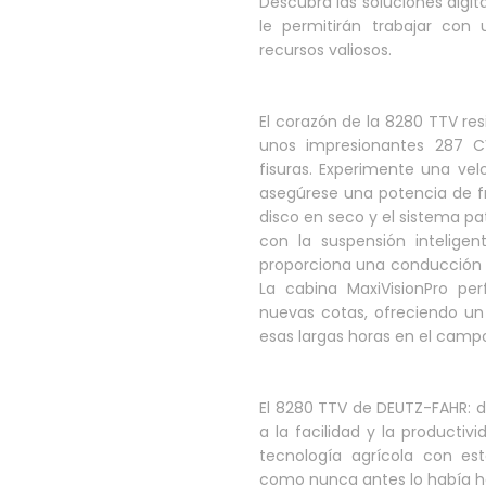
Descubra las soluciones digit
le permitirán trabajar con 
recursos valiosos.
El corazón de la 8280 TTV re
unos impresionantes 287 CV
fisuras. Experimente una ve
asegúrese una potencia de f
disco en seco y el sistema pa
con la suspensión inteligen
proporciona una conducción s
La cabina MaxiVisionPro per
nuevas cotas, ofreciendo u
esas largas horas en el camp
El 8280 TTV de DEUTZ-FAHR: do
a la facilidad y la productiv
tecnología agrícola con es
como nunca antes lo había h