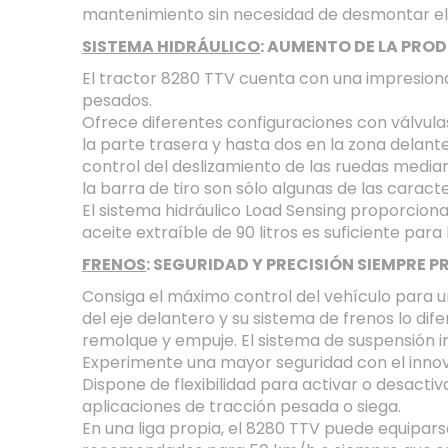
mantenimiento sin necesidad de desmontar el 
SISTEMA HIDRÁULICO
: AUMENTO DE LA PRO
El tractor 8280 TTV cuenta con una impresionan
pesados.
Ofrece diferentes configuraciones con válvula
la parte trasera y hasta dos en la zona delante
control del deslizamiento de las ruedas median
la barra de tiro son sólo algunas de las carac
El sistema hidráulico Load Sensing proporcion
aceite extraíble de 90 litros es suficiente par
FRENOS
: SEGURIDAD Y PRECISIÓN SIEMPRE P
Consiga el máximo control del vehículo para u
del eje delantero y su sistema de frenos lo di
remolque y empuje. El sistema de suspensión in
Experimente una mayor seguridad con el innov
Dispone de flexibilidad para activar o desacti
aplicaciones de tracción pesada o siega.
En una liga propia, el 8280 TTV puede equipars