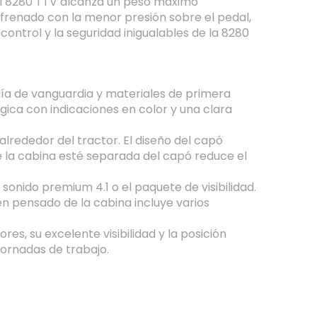
el 8280 TTV alcanza un peso máximo
 frenado con la menor presión sobre el pedal,
control y la seguridad inigualables de la 8280
gía de vanguardia y materiales de primera
ógica con indicaciones en color y una clara
alrededor del tractor. El diseño del capó
e la cabina esté separada del capó reduce el
 sonido premium 4.1 o el paquete de visibilidad.
en pensado de la cabina incluye varios
es, su excelente visibilidad y la posición
jornadas de trabajo.