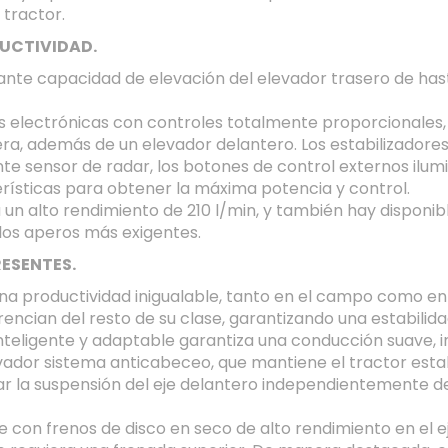
tractor.
DUCTIVIDAD.
te capacidad de elevación del elevador trasero de hasta 
s electrónicas con controles totalmente proporcionales, h
ra, además de un elevador delantero. Los estabilizadores 
te sensor de radar, los botones de control externos ilumin
terísticas para obtener la máxima potencia y control.
a un alto rendimiento de 210 l/min, y también hay disponi
a los aperos más exigentes.
RESENTES.
na productividad inigualable, tanto en el campo como en 
ferencian del resto de su clase, garantizando una estabil
teligente y adaptable garantiza una conducción suave, inc
ador sistema anticabeceo, que mantiene el tractor estab
var la suspensión del eje delantero independientemente de 
e con frenos de disco en seco de alto rendimiento en el e