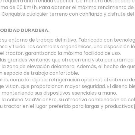
requiera una frenada superior. De manera destacada, 
áxima de 60 km/h. Para obtener el máximo rendimiento de
Conquiste cualquier terreno con confianza y disfrute del 
MODIDAD DURADERA.
: su entorno de trabajo definitivo. Fabricada con tecnolo
osa y fluida. Los controles ergonómicos, una disposición l
el tractor, garantizando la máxima facilidad de uso.
 a las grandes ventanas que ofrecen una vista panorámica 
 y la zona de elevación delantera. Además, el hecho de qu
 un espacio de trabajo confortable.
les, como la caja de refrigeración opcional, el sistema de
e Vision, que proporcionan mayor seguridad. El diseño bi
, manteniendo sus dispositivos esenciales a mano.
 la cabina MaxiVisionPro, su atractiva combinación de color
tractor en el lugar preferido para largas y productivas 