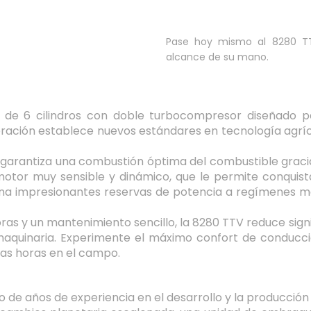
Pase hoy mismo al 8280 TTV
alcance de su mano.
 de 6 cilindros con doble turbocompresor diseñado p
eneración establece nuevos estándares en tecnología agríco
garantiza una combustión óptima del combustible graci
otor muy sensible y dinámico, que le permite conquista
 impresionantes reservas de potencia a regímenes más 
ras y un mantenimiento sencillo, la 8280 TTV reduce sign
 maquinaria. Experimente el máximo confort de conducci
gas horas en el campo.
io de años de experiencia en el desarrollo y la producci