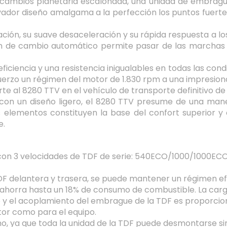
e cambios planetaria escalonada, una unidad de embrague
ador diseño amalgama a la perfección los puntos fuert
ción, su suave desaceleración y su rápida respuesta a lo
ón de cambio automático permite pasar de las marchas i
eficiencia y una resistencia inigualables en todas las con
sfuerzo un régimen del motor de 1.830 rpm a una impresio
te al 8280 TTV en el vehículo de transporte definitivo de 
on un diseño ligero, el 8280 TTV presume de una manej
 elementos constituyen la base del confort superior y e
e.
al con 3 velocidades de TDF de serie: 540ECO/1000/1000E
TDF delantera y trasera, se puede mantener un régimen e
ahorra hasta un 18% de consumo de combustible. La carga
 el acoplamiento del embrague de la TDF es proporciona
tor como para el equipo.
o, ya que toda la unidad de la TDF puede desmontarse sin