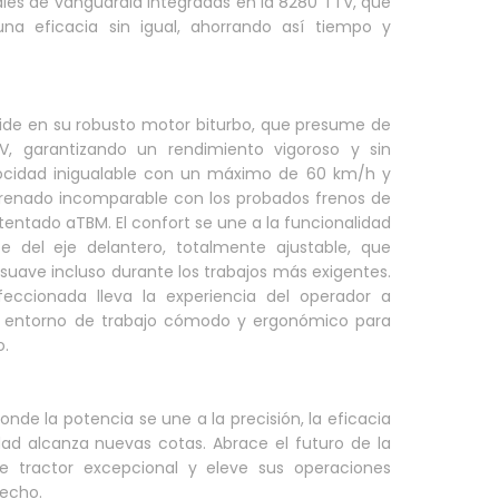
ales de vanguardia integradas en la 8280 TTV, que
una eficacia sin igual, ahorrando así tiempo y
side en su robusto motor biturbo, que presume de
, garantizando un rendimiento vigoroso y sin
locidad inigualable con un máximo de 60 km/h y
renado incomparable con los probados frenos de
tentado aTBM. El confort se une a la funcionalidad
te del eje delantero, totalmente ajustable, que
uave incluso durante los trabajos más exigentes.
feccionada lleva la experiencia del operador a
n entorno de trabajo cómodo y ergonómico para
o.
nde la potencia se une a la precisión, la eficacia
idad alcanza nuevas cotas. Abrace el futuro de la
te tractor excepcional y eleve sus operaciones
echo.