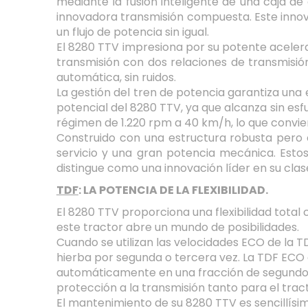
mediante la fusión inteligente de una caja d
innovadora transmisión compuesta. Este innov
un flujo de potencia sin igual.
El 8280 TTV impresiona por su potente acelera
transmisión con dos relaciones de transmisi
automática, sin ruidos.
La gestión del tren de potencia garantiza una 
potencial del 8280 TTV, ya que alcanza sin e
régimen de 1.220 rpm a 40 km/h, lo que convier
Construido con una estructura robusta pero c
servicio y una gran potencia mecánica. Estos
distingue como una innovación líder en su clas
TDF
: LA POTENCIA DE LA FLEXIBILIDAD.
El 8280 TTV proporciona una flexibilidad tot
este tractor abre un mundo de posibilidades.
Cuando se utilizan las velocidades ECO de la 
hierba por segunda o tercera vez. La TDF ECO 
automáticamente en una fracción de segundo y
protección a la transmisión tanto para el trac
El mantenimiento de su 8280 TTV es sencillísim