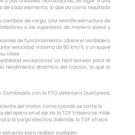
 y dos unidades hidrostáticas, da lugar a una
es de cada elemento, lo que da como resultado
s cambios de carga. Una sencilla estructura de
nferiores a las superiores de manera suave y
diciones de funcionamiento. Libere el verdadero
nante velocidad máxima de 60 km/h, y un suave
su clase.
abilidad excepcional, un fácil acceso para el
l rendimiento dinámico del tractor, lo que lo
CO. Combinado con la PTO delantera DualSpeed,
ficiente del motor, como cuando se corta la
 del apero en el eje de la TDF trasera se mide
l a la carga efectiva. Además, la TDF ofrece
 esfuerzo para realizar cualquier